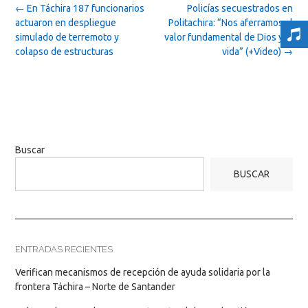
Post
←
En Táchira 187 funcionarios
Policías secuestrados en
navigation
actuaron en despliegue
Politachira: “Nos aferramos al
simulado de terremoto y
valor fundamental de Dios y la
colapso de estructuras
vida” (+Video)
→
Buscar
BUSCAR
ENTRADAS RECIENTES
Verifican mecanismos de recepción de ayuda solidaria por la
frontera Táchira – Norte de Santander