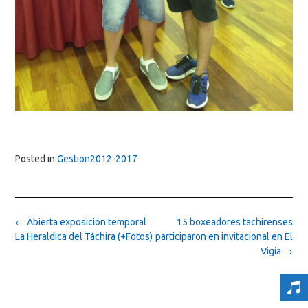
Posted in
Gestion2012-2017
Post
←
Abierta exposición temporal
15 boxeadores tachirenses
navigation
La Heraldica del Táchira (+Fotos)
participaron en invitacional en El
Vigía
→