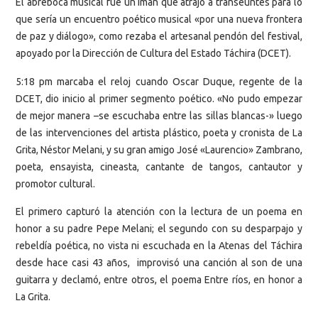
El abreboca musical fue un imán que atrajo a transeúntes para lo
que sería un encuentro poético musical «por una nueva frontera
de paz y diálogo», como rezaba el artesanal pendón del festival,
apoyado por la Dirección de Cultura del Estado Táchira (DCET).
5:18 pm marcaba el reloj cuando Oscar Duque, regente de la
DCET, dio inicio al primer segmento poético. «No pudo empezar
de mejor manera –se escuchaba entre las sillas blancas-» luego
de las intervenciones del artista plástico, poeta y cronista de La
Grita, Néstor Melani, y su gran amigo José «Laurencio» Zambrano,
poeta, ensayista, cineasta, cantante de tangos, cantautor y
promotor cultural.
El primero capturó la atención con la lectura de un poema en
honor a su padre Pepe Melani; el segundo con su desparpajo y
rebeldía poética, no vista ni escuchada en la Atenas del Táchira
desde hace casi 43 años, improvisó una canción al son de una
guitarra y declamó, entre otros, el poema Entre ríos, en honor a
La Grita.