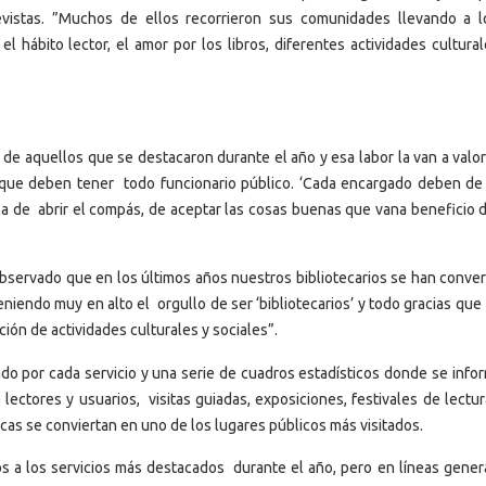
evistas. ”Muchos de ellos recorrieron sus comunidades llevando a 
l hábito lector, el amor por los libros, diferentes actividades cultural
de aquellos que se destacaron durante el año y esa labor la van a valo
que deben tener todo funcionario público. ‘Cada encargado deben de
 la de abrir el compás, de aceptar las cosas buenas que vana beneficio d
bservado que en los últimos años nuestros bibliotecarios se han conver
endo muy en alto el orgullo de ser ‘bibliotecarios’ y todo gracias que
oción de actividades culturales y sociales”.
ado por cada servicio y una serie de cuadros estadísticos donde se inf
ectores y usuarios, visitas guiadas, exposiciones, festivales de lectur
ecas se conviertan en uno de los lugares públicos más visitados.
os a los servicios más destacados durante el año, pero en líneas gener