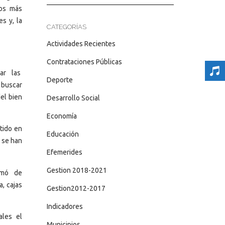
los más
es y, la
CATEGORÍAS
Actividades Recientes
Contrataciones Públicas
rar las
Deporte
 buscar
el bien
Desarrollo Social
Economía
tido en
Educación
 se han
Efemerides
Gestion 2018-2021
ormó de
a, cajas
Gestion2012-2017
Indicadores
ales el
Municipios