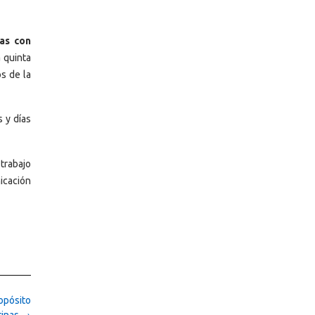
as con
 quinta
s de la
 y días
trabajo
icación
ropósito
rinas
→