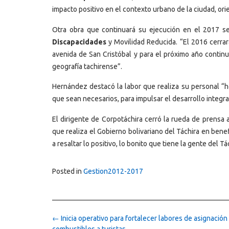
impacto positivo en el contexto urbano de la ciudad, ori
Otra obra que continuará su ejecución en el 2017 s
Discapacidades
y Movilidad Reducida. “El 2016 cerrar
avenida de San Cristóbal y para el próximo año continu
geografía tachirense”.
Hernández destacó la labor que realiza su personal “ho
que sean necesarios, para impulsar el desarrollo integra
El dirigente de Corpotáchira cerró la rueda de prensa
que realiza el Gobierno bolivariano del Táchira en ben
a resaltar lo positivo, lo bonito que tiene la gente del T
Posted in
Gestion2012-2017
Post
←
Inicia operativo para fortalecer labores de asignación
navigation
combustibles a turistas