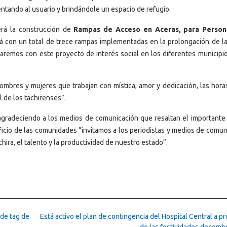
entando al usuario y brindándole un espacio de refugio.
erá la construcción de
Rampas de Acceso en Aceras, para Person
á con un total de trece rampas implementadas en la prolongación de la
aremos con este proyecto de interés social en los diferentes municipio
mbres y mujeres que trabajan con mística, amor y dedicación, las horas
l de los tachirenses”.
 agradeciendo a los medios de comunicación que resaltan el importante 
eficio de las comunidades “invitamos a los periodistas y medios de comun
áchira, el talento y la productividad de nuestro estado”.
 de tag de
Está activo el plan de contingencia del Hospital Central a p
de las festividades decemb