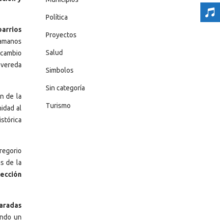
Política
barrios
Proyectos
samanos
Salud
 cambio
 vereda
Simbolos
Sin categoría
ón de la
Turismo
idad al
stórica
regorio
s de la
lección
Paradas
ando un