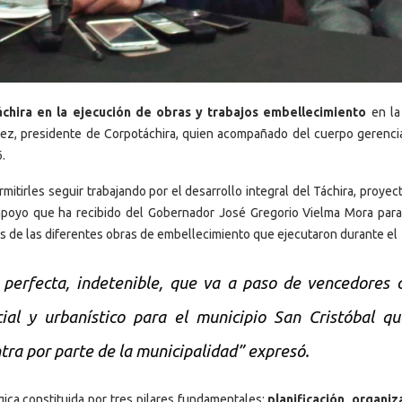
áchira en la ejecución de obras y trabajos embellecimiento
en la
dez, presidente de Corpotáchira, quien acompañado del cuerpo gerencia
.
itirles seguir trabajando por el desarrollo integral del Táchira, proyec
poyo que ha recibido del Gobernador José Gregorio Vielma Mora para
és de las diferentes obras de embellecimiento que ejecutaron durante el
perfecta, indetenible, que va a paso de vencedores 
ial y urbanístico para el municipio San Cristóbal q
ra por parte de la municipalidad” expresó.
gica constituida por tres pilares fundamentales:
planificación, organiz