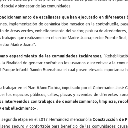
ad social y bienestar de las comunidades.
ondicionamiento de escalinatas que han ejecutado en diferentes 
lones, implementación de cerámica tipo mosaico en la contrahuella, pa
o de áreas verdes, embellecimiento del sector, pintura de alrededores,
os trabajos que realizamos en el sector Madre Juana; sector Puente Real;
 sector Madre Juana”.
 sano esparcimiento de las comunidades tachirenses
, “Rehabilitaci
la finalidad de generar confort en los usuarios e incentivar a la comun
l Parque Infantil Ramón Buenahora el cual posee elevada importancia hi
a trabajar en el Plan #AmoTáchira, impulsado por el Gobernador, José G
er los espacios públicos, calles, plazas y avenidas de diferentes zona
os intervenidos con trabajos de desmalezamiento, limpieza, reco
 y embellecimiento-.
na segunda etapa en el 2017, Hernández mencionó la
Construcción de 
diseño seguro y confortable para beneficio de las comunidades caus