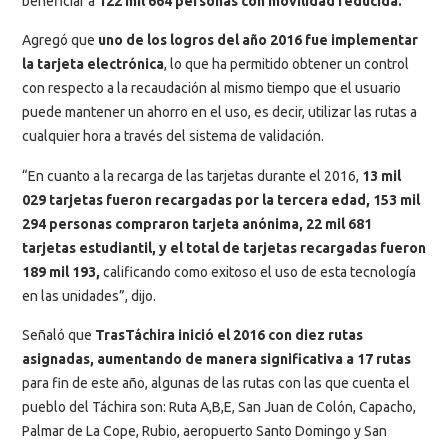
beneficiar a
122 mil 664 personas con movilidad reducida.
Agregó que
uno de los logros del año 2016 fue implementar
la tarjeta electrónica
, lo que ha permitido obtener un control
con respecto a la recaudación al mismo tiempo que el usuario
puede mantener un ahorro en el uso, es decir, utilizar las rutas a
cualquier hora a través del sistema de validación.
“En cuanto a la recarga de las tarjetas durante el 2016,
13 mil
029 tarjetas fueron recargadas por la tercera edad, 153 mil
294 personas compraron tarjeta anónima, 22 mil 681
tarjetas estudiantil, y el total de tarjetas recargadas fueron
189 mil 193,
calificando como exitoso el uso de esta tecnología
en las unidades”, dijo.
Señaló que
TrasTáchira inició el 2016 con diez rutas
asignadas, aumentando de manera significativa a 17 rutas
para fin de este año, algunas de las rutas con las que cuenta el
pueblo del Táchira son: Ruta A,B,E, San Juan de Colón, Capacho,
Palmar de La Cope, Rubio, aeropuerto Santo Domingo y San