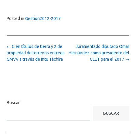
Posted in
Gestion2012-2017
Post
←
Cien títulos de tierra y 2 de
Juramentado diputado Omar
navigation
propiedad de terrenos entrega
Hernández como presidente del
GMVV a través de Intu Táchira
CLET para el 2017
→
Buscar
BUSCAR