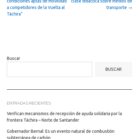
navigation
condiciones aptas de movilidad
clase didáctica sobre medios de
a competidores de la Vuelta al
transporte
→
Táchira”
Buscar
BUSCAR
ENTRADAS RECIENTES
Verifican mecanismos de recepción de ayuda solidaria por la
frontera Táchira – Norte de Santander
Gobernador Bernal: Es un evento natural de combustión
subterránea de carbón