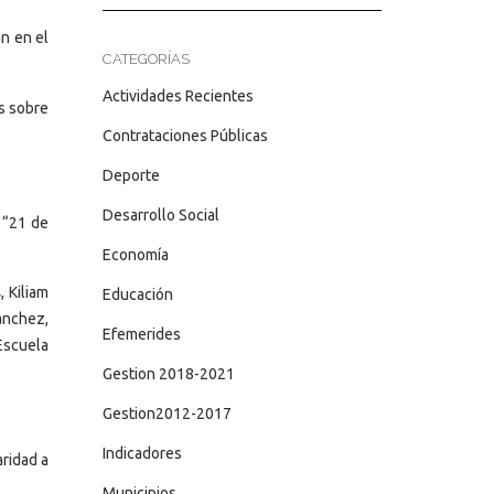
án en el
CATEGORÍAS
Actividades Recientes
as sobre
Contrataciones Públicas
Deporte
Desarrollo Social
 “21 de
Economía
s
, Kiliam
Educación
Sánchez,
Efemerides
Escuela
Gestion 2018-2021
Gestion2012-2017
Indicadores
aridad a
Municipios