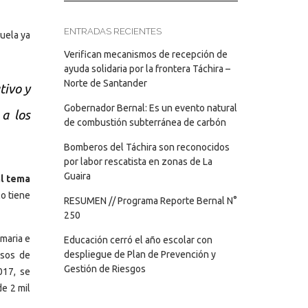
ENTRADAS RECIENTES
uela ya
Verifican mecanismos de recepción de
ayuda solidaria por la frontera Táchira –
Norte de Santander
tivo y
Gobernador Bernal: Es un evento natural
a los
de combustión subterránea de carbón
Bomberos del Táchira son reconocidos
por labor rescatista en zonas de La
Guaira
al tema
lo tiene
RESUMEN // Programa Reporte Bernal N°
250
imaria e
Educación cerró el año escolar con
despliegue de Plan de Prevención y
nsos de
Gestión de Riesgos
017, se
de 2 mil