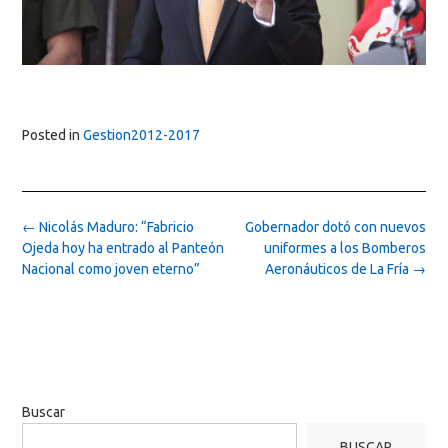
Posted in
Gestion2012-2017
Post
←
Nicolás Maduro: “Fabricio
Gobernador dotó con nuevos
navigation
Ojeda hoy ha entrado al Panteón
uniformes a los Bomberos
Nacional como joven eterno”
Aeronáuticos de La Fría
→
Buscar
BUSCAR