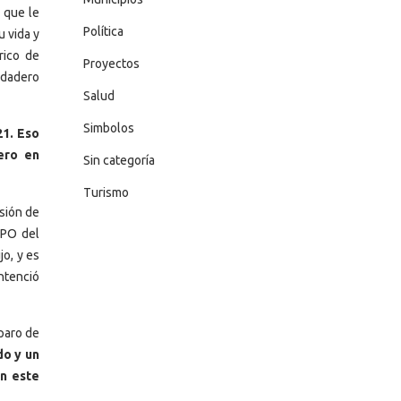
 que le
Política
u vida y
rico de
Proyectos
rdadero
Salud
Simbolos
21. Eso
ero en
Sin categoría
Turismo
sión de
CPO del
jo, y es
entenció
paro de
o y un
en este