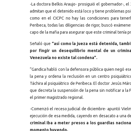
-La doctora Belkis Araujo- prosiguió el gobernador-, e
admitan que el detenido está loco y tiene problemas psiqu
como en el CICPC no hay las condiciones para tenerlo
Peribeca, todas las diligencias de rigor, buscó exámen
capo de la mafia para asegurar que este criminal tenía 
Señaló que
“así como la jueza está detenida, tamb
por fingir un desequilibrio mental de un crimi
Venezuela no existe tal condena”.
“Gandica habló con la defensora pública quien negó ese
la pena y ordena la reclusión en un centro psiquiátr
Táchira al psiquiátrico de Peribeca. El doctor Jesús Már
que decreta la suspensión de la pena sin notificar a la 
el primer magistrado regional.
-Comenzó el receso judicial de diciembre- apuntó Vielm
ejecución de esa medida, cayendo en desacato a una deci
criminal iba a meter presos a los guardias nacion
momento huyendo.