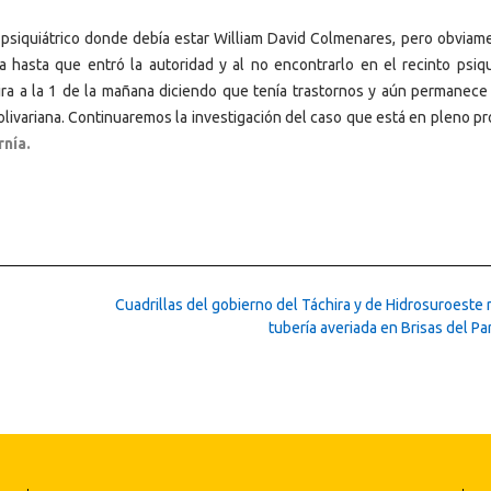
l psiquiátrico donde debía estar William David Colmenares, pero obviam
 hasta que entró la autoridad y al no encontrarlo en el recinto psiqui
hira a la 1 de la mañana diciendo que tenía trastornos y aún permanece
Bolivariana. Continuaremos la investigación del caso que está en pleno p
rnía.
Cuadrillas del gobierno del Táchira y de Hidrosuroeste
tubería averiada en Brisas del Pa