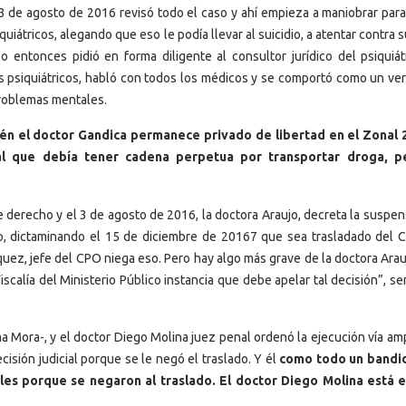
l 3 de agosto de 2016 revisó todo el caso y ahí empieza a maniobrar para
iátricos, alegando que eso le podía llevar al suicidio, a atentar contra s
 entonces pidió en forma diligente al consultor jurídico del psiquiát
es psiquiátricos, habló con todos los médicos y se comportó como un ve
problemas mentales.
ién el doctor Gandica permanece privado de libertad en el Zonal 
nal que debía tener cadena perpetua por transportar droga, p
 derecho y el 3 de agosto de 2016, la doctora Araujo, decreta la suspen
ico, dictaminando el 15 de diciembre de 20167 que sea trasladado del 
quez, jefe del CPO niega eso. Pero hay algo más grave de la doctora Arau
Fiscalía del Ministerio Público instancia que debe apelar tal decisión”, s
a Mora-, y el doctor Diego Molina juez penal ordenó la ejecución vía am
sión judicial porque se le negó el traslado. Y él
como todo un bandid
ales porque se negaron al traslado. El doctor Diego Molina está 