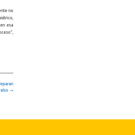
ente no
átrico,
 en esa
roceso”,
 reparan
raíso
→