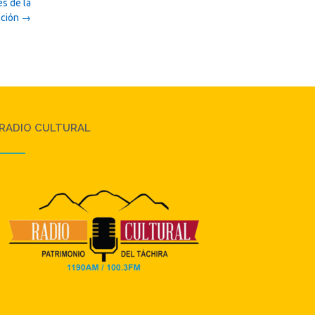
es de la
ación
→
RADIO CULTURAL