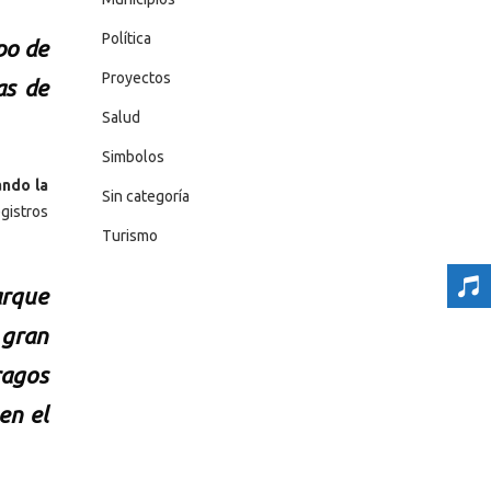
Política
po de
Proyectos
as de
Salud
Simbolos
ando la
Sin categoría
gistros
Turismo
arque
 gran
ragos
en el