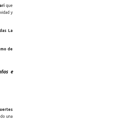
arí
que
vidad y
das La
omo de
años e
fuertes
ado una