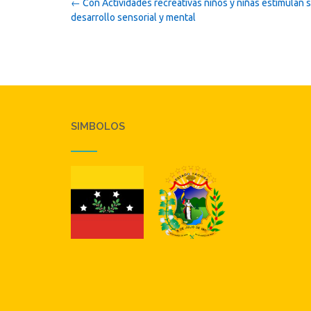
Post
←
Con Actividades recreativas niños y niñas estimulan 
navigation
desarrollo sensorial y mental
SIMBOLOS