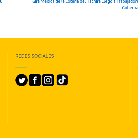
su
Gira Médica de la Lotería del Táchira Llegó a Trabajador
Gobern
REDES SOCIALES