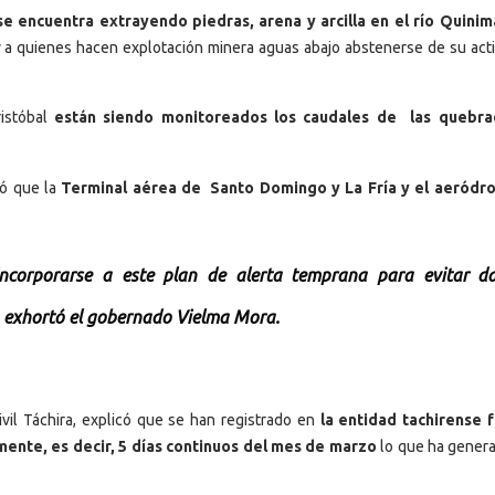
 encuentra extrayendo piedras, arena y arcilla en el río Quinim
y a quienes hacen explotación minera aguas abajo abstenerse de su acti
istóbal
están siendo monitoreados los caudales de las quebra
có que la
Terminal aérea de Santo Domingo y La Fría y el aeródr
incorporarse a este plan de alerta temprana para evitar d
o”, exhortó el gobernado Vielma Mora.
ivil Táchira, explicó que se han registrado en
la entidad tachirense 
ente, es decir, 5 días continuos del mes de marzo
lo que ha gener