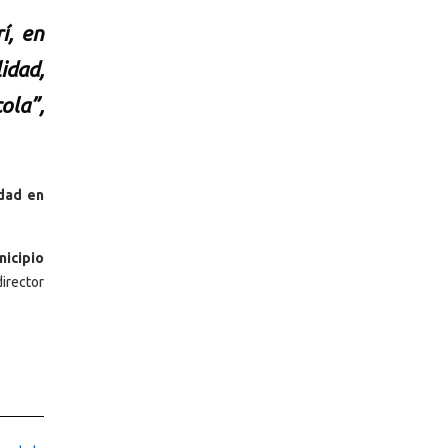
í, en
idad,
ola”,
idad en
nicipio
irector