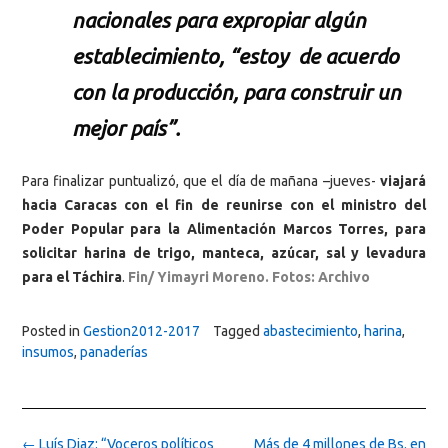
nacionales para expropiar algún
establecimiento, “estoy de acuerdo
con la producción, para construir un
mejor país”.
Para finalizar puntualizó, que el día de mañana –jueves-
viajará
hacia Caracas con el fin de reunirse con el ministro del
Poder Popular para la Alimentación Marcos Torres, para
solicitar harina de trigo, manteca, azúcar, sal y levadura
para el Táchira
.
Fin/ Yimayri Moreno. Fotos: Archivo
Posted in
Gestion2012-2017
Tagged
abastecimiento
,
harina
,
insumos
,
panaderías
Post
←
Luís Diaz: “Voceros políticos
Más de 4 millones de Bs. en