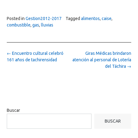
Posted in
Gestion2012-2017
Tagged
alimentos
,
caise
,
combustible
,
gas
,
lluvias
Post
←
Encuentro cultural celebró
Giras Médicas brindaron
navigation
161 años de tachirensidad
atención al personal de Lotería
del Táchira
→
Buscar
BUSCAR