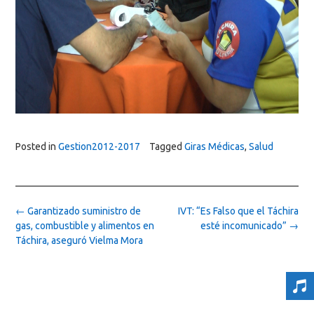
Posted in
Gestion2012-2017
Tagged
Giras Médicas
,
Salud
Post
←
Garantizado suministro de
IVT: “Es Falso que el Táchira
navigation
gas, combustible y alimentos en
esté incomunicado”
→
Táchira, aseguró Vielma Mora