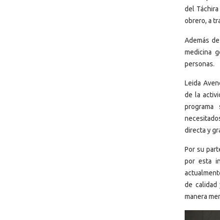
del Táchira
obrero, a t
Además de l
medicina g
personas.
Leida Avend
de la activ
programa 
necesitado
directa y gr
Por su part
por esta i
actualment
de calidad
manera mens