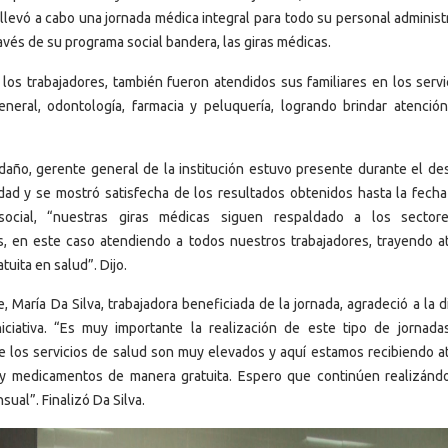
 llevó a cabo una jornada médica integral para todo su personal administ
ravés de su programa social bandera, las giras médicas.
os trabajadores, también fueron atendidos sus familiares en los servi
eneral, odontología, farmacia y peluquería, logrando brindar atenció
año, gerente general de la institución estuvo presente durante el des
idad y se mostró satisfecha de los resultados obtenidos hasta la fecha
social, “nuestras giras médicas siguen respaldado a los sector
s, en este caso atendiendo a todos nuestros trabajadores, trayendo a
atuita en salud”. Dijo.
e, María Da Silva, trabajadora beneficiada de la jornada, agradeció a la d
niciativa. “Es muy importante la realización de este tipo de jornada
e los servicios de salud son muy elevados y aquí estamos recibiendo a
 y medicamentos de manera gratuita. Espero que continúen realizánd
ual”. Finalizó Da Silva.