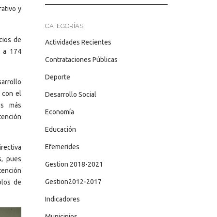
rativo y
CATEGORÍAS
cios de
Actividades Recientes
n a 174
Contrataciones Públicas
Deporte
arrollo
 con el
Desarrollo Social
es más
Economía
tención
Educación
Efemerides
irectiva
s, pues
Gestion 2018-2021
tención
Gestion2012-2017
olos de
Indicadores
Municipios