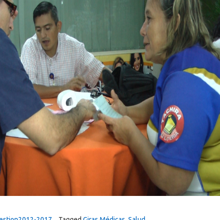
estion2012-2017
Tagged
Giras Médicas
,
Salud