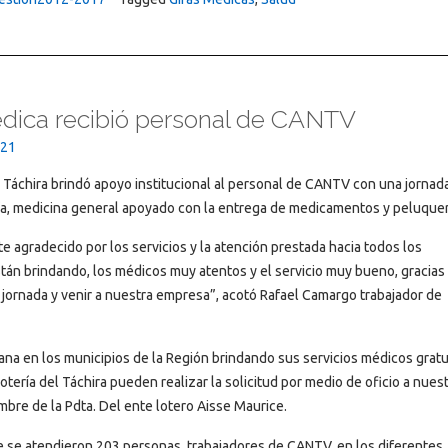
médica recibió personal de CANTV
021
 Táchira brindó apoyo institucional al personal de CANTV con una jornad
gía, medicina general apoyado con la entrega de medicamentos y peluquer
e agradecido por los servicios y la atención prestada hacia todos los
án brindando, los médicos muy atentos y el servicio muy bueno, gracias 
la jornada y venir a nuestra empresa”, acotó Rafael Camargo trabajador de
na en los municipios de la Región brindando sus servicios médicos gratu
tería del Táchira pueden realizar la solicitud por medio de oficio a nues
ombre de la Pdta. Del ente lotero Aisse Maurice.
ue se atendieron 203 personas, trabajadores de CANTV, en los diferentes