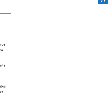
a de
ía.
a la
itos.
tra