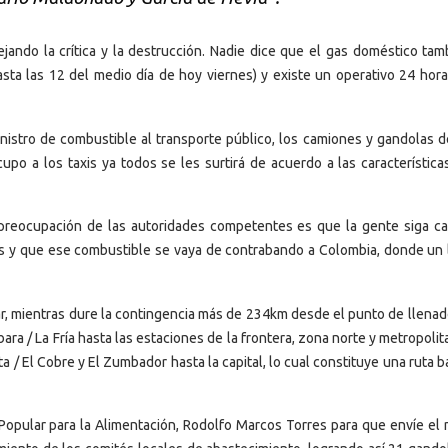
jando la crítica y la destrucción. Nadie dice que el gas doméstico tam
sta las 12 del medio día de hoy viernes) y existe un operativo 24 hora
inistro de combustible al transporte público, los camiones y gandolas d
cupo a los taxis ya todos se les surtirá de acuerdo a las característica
 preocupación de las autoridades competentes es que la gente siga c
s y que ese combustible se vaya de contrabando a Colombia, donde un l
r, mientras dure la contingencia más de 234km desde el punto de llenad
ara / La Fría hasta las estaciones de la frontera, zona norte y metropolit
ita / El Cobre y El Zumbador hasta la capital, lo cual constituye una ruta 
 Popular para la Alimentación, Rodolfo Marcos Torres para que envíe el