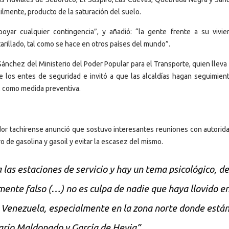
ilmente, producto de la saturación del suelo.
yar cualquier contingencia”, y añadió: “la gente frente a su vivie
arillado, tal como se hace en otros países del mundo”.
 Sánchez del Ministerio del Poder Popular para el Transporte, quien llev
e los entes de seguridad e invitó a que las alcaldías hagan seguimient
, como medida preventiva.
ador tachirense anunció que sostuvo interesantes reuniones con autorid
o de gasolina y gasoil y evitar la escasez del mismo.
las estaciones de servicio y hay un tema psicológico, d
mente falso (…) no es culpa de nadie que haya llovido en
e Venezuela, especialmente en la zona norte donde están
río Maldonado y García de Hevia”.