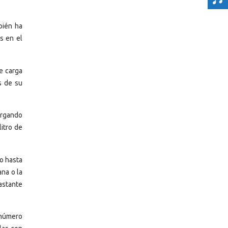
bién ha
s en el
e carga
s de su
argando
itro de
o hasta
ana o la
bastante
 número