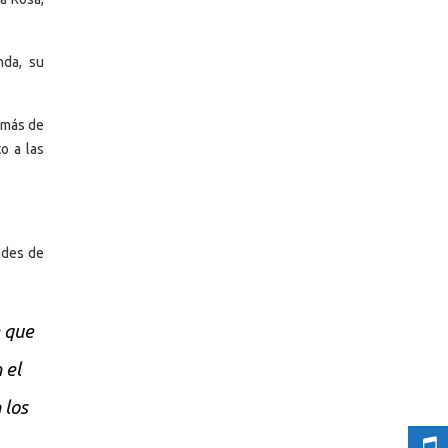
nda, su
a más de
o a las
ades de
e que
 el
 los