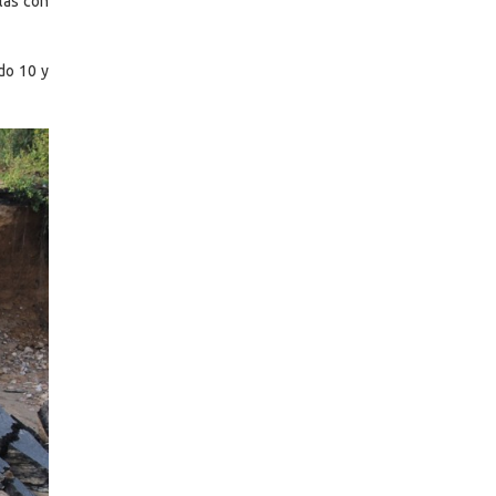
las con
do 10 y