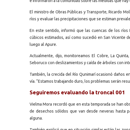
e informaron a la comunidad sobre las medidas que hay 
El ministro de Obras Públicas y Transporte, Ricardo M
ríos y evaluar las precipitaciones que se estiman preva
En este sentido, informó que las cuencas de los río
cúbicos estimados, así como sucedió en San Vicente de
luego al Apure.
Actualmente, dijo, monitoreamos El Cobre, La Quint
Seboruco con deslizamientos y caída de árboles con inter
También, la crecida del Río Qunimarí ocasionó daños e
vía. “Estamos trabajando duro, los problemas serán resu
Seguiremos evaluando la troncal 001
Vielma Mora recordó que en esta temporada se han obs
de desechos sólidos que van desde neveras hasta par
alguna.
También explicó que en situación similar están las zon