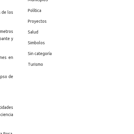
Política
 de los
Proyectos
 metros
Salud
bante y
Simbolos
Sin categoría
ones en
Turismo
apso de
tidades
ciencia
a Rosa,