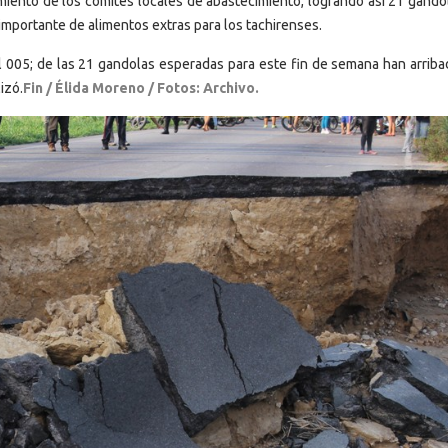
miento de los comités locales de abastecimiento, logrando así 21 gando
mportante de alimentos extras para los tachirenses.
l 005; de las 21 gandolas esperadas para este fin de semana han arriba
izó.
Fin / Élida Moreno / Fotos: Archivo.