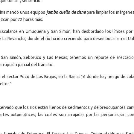
que tomar”, sentenció.
olina mandó unos equipos
jumbo cuello de cisne
para limpiar los márgenes
lezcan por 72 horas más.
s Escalante en Umuquena y San Simón, han desbordado los límites por
 La Revancha, donde el río ha ido creciendo para desembocar en el Uri
a, San Simón, Seboruco y Las Mesas; tenemos un reporte de afectaci
rupción parcial del transito.
n el sector Pozo de Los Brujos, en la Ramal 16 donde hay riesgo de col
eltos”.
ervado que los ríos están llenos de sedimentos y de preocupantes can
tes automotrices, las cuales son arrojadas por las personas sin con
as fluviales de Seboruco, El Suspiro, Las Cuevas, Quebrada Negra y Sant