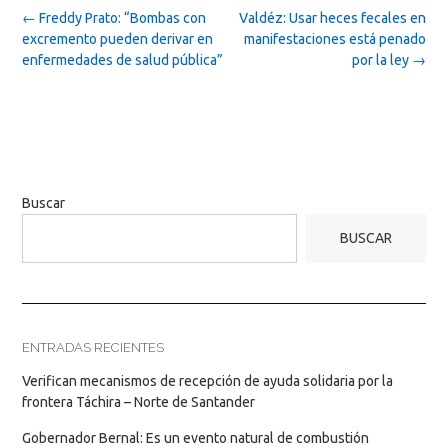
Post
←
Freddy Prato: “Bombas con
Valdéz: Usar heces fecales en
navigation
excremento pueden derivar en
manifestaciones está penado
enfermedades de salud pública”
por la ley
→
Buscar
BUSCAR
ENTRADAS RECIENTES
Verifican mecanismos de recepción de ayuda solidaria por la
frontera Táchira – Norte de Santander
Gobernador Bernal: Es un evento natural de combustión