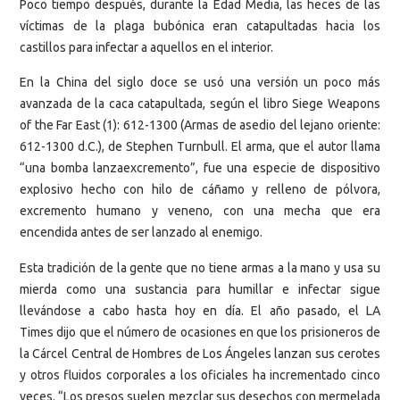
Poco tiempo después, durante la Edad Media, las heces de las
víctimas de la plaga bubónica eran catapultadas hacia los
castillos para infectar a aquellos en el interior.
En la China del siglo doce se usó una versión un poco más
avanzada de la caca catapultada, según el libro Siege Weapons
of the Far East (1): 612-1300 (Armas de asedio del lejano oriente:
612-1300 d.C.), de Stephen Turnbull. El arma, que el autor llama
“una bomba lanzaexcremento”, fue una especie de dispositivo
explosivo hecho con hilo de cáñamo y relleno de pólvora,
excremento humano y veneno, con una mecha que era
encendida antes de ser lanzado al enemigo.
Esta tradición de la gente que no tiene armas a la mano y usa su
mierda como una sustancia para humillar e infectar sigue
llevándose a cabo hasta hoy en día. El año pasado, el LA
Times dijo que el número de ocasiones en que los prisioneros de
la Cárcel Central de Hombres de Los Ángeles lanzan sus cerotes
y otros fluidos corporales a los oficiales ha incrementado cinco
veces. “Los presos suelen mezclar sus desechos con mermelada