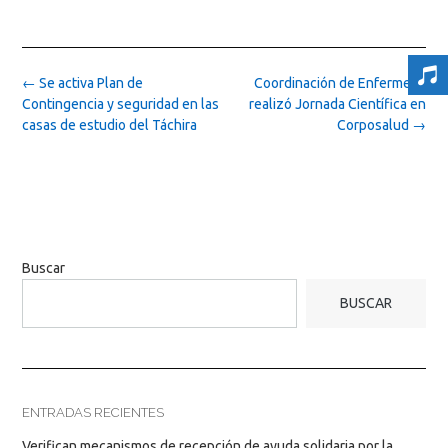
Post
←
Se activa Plan de
Coordinación de Enfermería
navigation
Contingencia y seguridad en las
realizó Jornada Científica en
casas de estudio del Táchira
Corposalud
→
Buscar
BUSCAR
ENTRADAS RECIENTES
Verifican mecanismos de recepción de ayuda solidaria por la