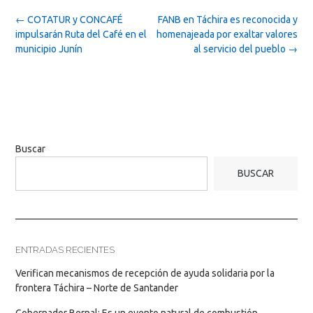
Post
←
COTATUR y CONCAFÉ
FANB en Táchira es reconocida y
navigation
impulsarán Ruta del Café en el
homenajeada por exaltar valores
municipio Junín
al servicio del pueblo
→
Buscar
BUSCAR
ENTRADAS RECIENTES
Verifican mecanismos de recepción de ayuda solidaria por la
frontera Táchira – Norte de Santander
Gobernador Bernal: Es un evento natural de combustión