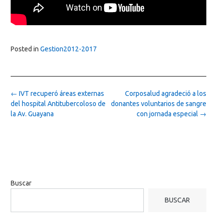
Posted in
Gestion2012-2017
Post
←
IVT recuperó áreas externas
Corposalud agradeció a los
navigation
del hospital Antitubercoloso de
donantes voluntarios de sangre
la Av. Guayana
con jornada especial
→
Buscar
BUSCAR