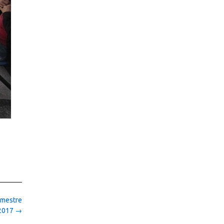
emestre
2017
→