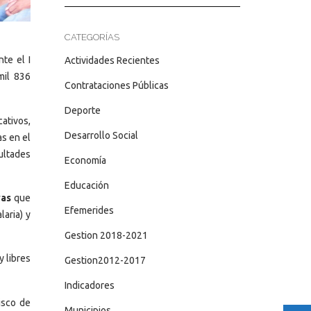
CATEGORÍAS
te el I
Actividades Recientes
mil 836
Contrataciones Públicas
Deporte
ativos,
Desarrollo Social
as en el
ultades
Economía
Educación
vas
que
Efemerides
aria) y
Gestion 2018-2021
 libres
Gestion2012-2017
Indicadores
isco de
Municipios