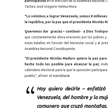
participación
en el elección de la Asamblea Nacional C
Táchira José Gregorio Vielma Mora.
“Lo volvimos a lograr Venezuela, somos 8 millones 
la república, por la paz que el presidente Nicolás M
Queremos dar gracias – continuó- a Dios Todopod
que constantemente eleva oraciones por los pobres y a
estas batallas en función del bienestar social y al pre
Asamblea Nacional Constituyente.
“El presidente Nicolás Maduro quiere la paz para
hecho todo los posible para alcanzar la paz
, inv
calendario electoral para la que la oposición participa
pueblo”, afirmó el mandatari
o
Hoy quiero decirle – enfatizó
Venezuela, del hombre y la muje
comunero que cruzó montañas, r