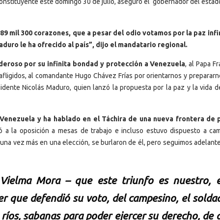
onstituyente este domingo 30 de julio, aseguró el gobernador del estad
89 mil 300 corazones, que a pesar del odio votamos por la paz infi
aduro le ha ofrecido al país”, dijo el mandatario regional.
eroso por su infinita bondad y protección a Venezuela
, al Papa F
fligidos, al comandante Hugo Chávez Frías por orientarnos y prepararn
sidente Nicolás Maduro, quien lanzó la propuesta por la paz y la vida de
 Venezuela y ha hablado en el Táchira de una nueva frontera de 
itó a la oposición a mesas de trabajo e incluso estuvo dispuesto a cam
ra una vez más en una elección, se burlaron de él, pero seguimos adelant
 Vielma Mora – que este triunfo es nuestro, 
r que defendió su voto, del campesino, el soldad
íos, sabanas para poder ejercer su derecho, de 