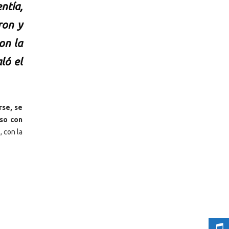
ntía,
ron y
on la
ló el
rse, se
uso con
”
, con la