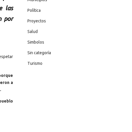
e las
Política
n por
Proyectos
Salud
Simbolos
Sin categoría
espetar
Turismo
 porque
ueron a
.
 pueblo