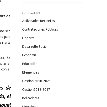
o
CATEGORÍAS
nita de
Actividades Recientes
Contrataciones Públicas
rancisco
os para
Deporte
 ir a la
Desarrollo Social
Economía
paz, ha
biar el
Educación
e con el
Efemerides
Gestion 2018-2021
es de
Gestion2012-2017
o, el
Indicadores
aquel
Municipios