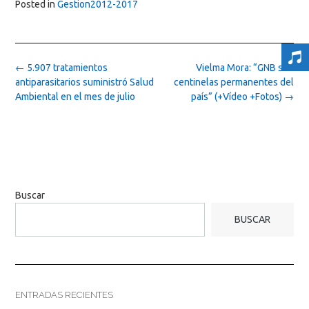
Posted in
Gestion2012-2017
Post
←
5.907 tratamientos
Vielma Mora: “GNB son
navigation
antiparasitarios suministró Salud
centinelas permanentes del
Ambiental en el mes de julio
país” (+Vídeo +Fotos)
→
Buscar
BUSCAR
ENTRADAS RECIENTES