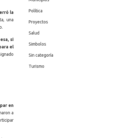
Política
erró la
a, una
Proyectos
o.
Salud
esa, si
Simbolos
para el
signado
Sin categoría
Turismo
ipar en
maron a
rticipar