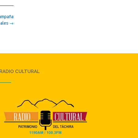
campaña
iales
→
RADIO CULTURAL