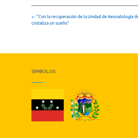
Post
←
“Con la recuperación de la Unidad de Neonatología d
navigation
cristaliza un sueño”
SIMBOLOS