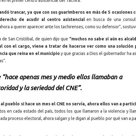
en el primer centro asistencial del Táchira.
andó trancar, ya que con sus guarimberos en más de 5 ocasiones c
erecho de acudir al centro asistencial
en busca de una consult
ahora a querer aparecer ante los tachirenses, como su defensor”, sostuv
a de San Cristóbal, de quien dijo que
“muchos no sabe si aún es alcald
al con el cargo, viene a tratar de hacerse ver como una solución 
cia que reina en el municipio
y que gracias a Dios el gobernador ha a
as”.
e “hace apenas mes y medio ellos llamaban a
toridad y la seriedad del CNE”.
 pueblo si hace un mes el CNE no servía, ahora ellos van a partic
os en cada estado del país, todos los que llamaron a la violencia y lla
da proceso electoral, ahora salgan y le digan al pueblo por qué van a pa