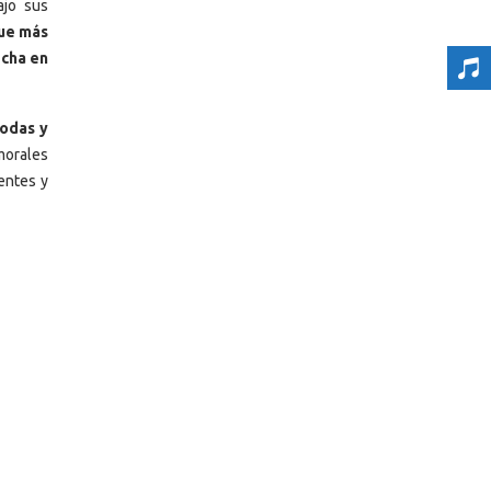
ajo sus
que más
echa en
todas y
morales
entes y