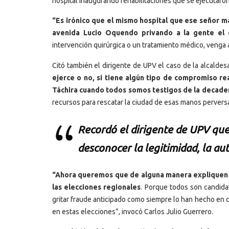
hospital inaugurando rehabilitaciones que se ejecutaron 
“Es irónico que el mismo hospital que ese señor m
avenida Lucio Oquendo privando a la gente el d
intervención quirúrgica o un tratamiento médico, venga 
Citó también el dirigente de UPV el caso de la alcaldes
ejerce o no, si tiene algún tipo de compromiso re
Táchira cuando todos somos testigos de la decaden
recursos para rescatar la ciudad de esas manos pervers
Recordó el dirigente de UPV qu
desconocer la legitimidad, la au
“Ahora queremos que de alguna manera expliquen al
las elecciones regionales
. Porque todos son candidat
gritar fraude anticipado como siempre lo han hecho en ca
en estas elecciones”, invocó Carlos Julio Guerrero.