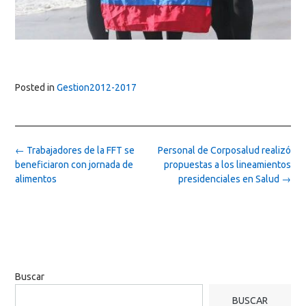
Posted in
Gestion2012-2017
Post
←
Trabajadores de la FFT se
Personal de Corposalud realizó
navigation
beneficiaron con jornada de
propuestas a los lineamientos
alimentos
presidenciales en Salud
→
Buscar
BUSCAR