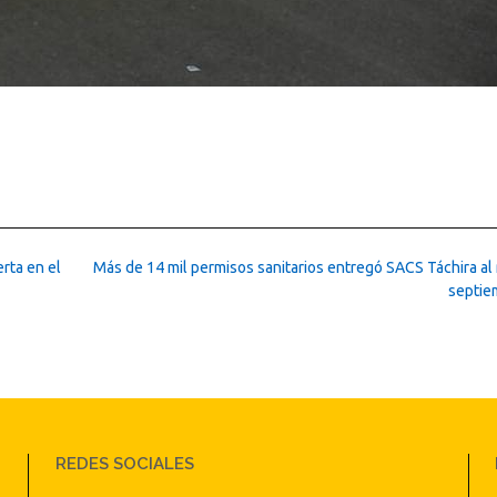
erta en el
Más de 14 mil permisos sanitarios entregó SACS Táchira al
septi
REDES SOCIALES