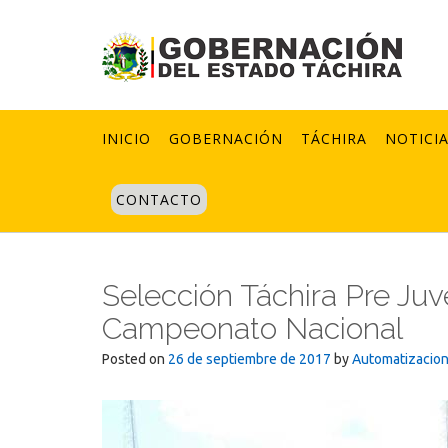
Skip
to
content
INICIO
GOBERNACIÓN
TÁCHIRA
NOTICI
CONTACTO
Selección Táchira Pre Juv
Campeonato Nacional
Posted on
26 de septiembre de 2017
by
Automatizacio