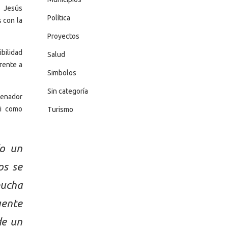
, Jesús
Política
 con la
Proyectos
ibilidad
Salud
frente a
Simbolos
Sin categoría
renador
ui como
Turismo
do un
os se
mucha
gente
de un