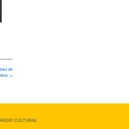
 mes de
embre
→
RADIO CULTURAL