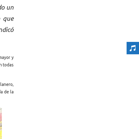
do un
n que
ndicó
mayor y
n todas
llanero,
a de la