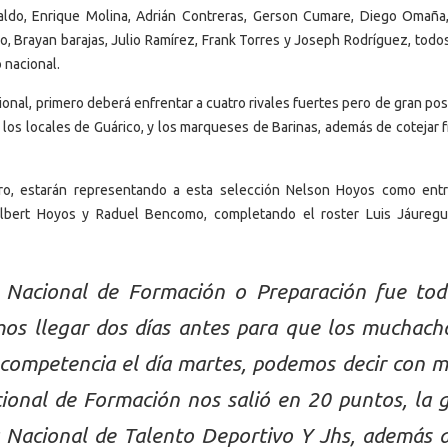
raldo, Enrique Molina, Adrián Contreras, Gerson Cumare, Diego Omaña
 Brayan barajas, Julio Ramírez, Frank Torres y Joseph Rodríguez, todos
 nacional.
cional, primero deberá enfrentar a cuatro rivales fuertes pero de gran pos
 los locales de Guárico, y los marqueses de Barinas, además de cotejar 
gro, estarán representando a esta selección Nelson Hoyos como ent
ellbert Hoyos y Raduel Bencomo, completando el roster Luis Jáureg
Nacional de Formación o Preparación fue to
os llegar dos días antes para que los muchach
 competencia el día martes, podemos decir con 
onal de Formación nos salió en 20 puntos, la 
a Nacional de Talento Deportivo Y Jhs, además 