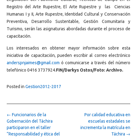
Registro del Arte Rupestre, El Arte Rupestre y las Ciencias
Humanas I y II, Arte Rupestre, Identidad Cultural y Conservación
Preventiva, Desarrollo Sustentable, Gestión Comunitaria y
Turismo, serán las asignaturas abordadas durante el proceso de
capacitación.
Los interesados en obtener mayor información sobre esta
iniciativa de capacitación, pueden escribir al correo electrónico
anderspnjaimes@gmail.com
ó comunicarse a través del número
telefónico 0416 3737924.
FIN/Darkys Ostos/Foto: Archivo.
Posted in
Gestion2012-2017
Post
←
Funcionarios de la
Por calidad educativa en
navigation
Gobernación del Táchira
escuelas estadales se
participaron en el taller
incrementa la matrícula en
“Responsabilidad y ética del
Táchira
→