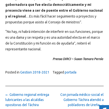
gobernadora que fue electa democráticamente y mi
presencia viene a ser de puente entre el Gobierno nacional
y el regional
…Es más fácil hacer seguimiento a proyectos y
propuestas porque asisto al Consejo de ministros”.
“No hay, ni habrá intención de interferir en sus funciones, porque
es una dama y se respeta y es una autoridad electa en el marco
de la Constitución y mi función es de ayudarla”, reiteró el
representante nacional.
Prensa DIRCI – Susan Tamara Pernía
Posted in
Gestion 2018-2021
Tagged
portada
Post
←
Gobierno regional entrega
Con jornada médico-social el
navigation
lubricantes a las alcaldías
Gobierno Táchira atendió a
opositoras del Táchira
pobladores de Ureña
→