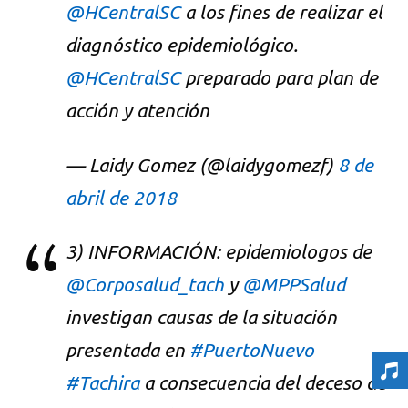
@HCentralSC
a los fines de realizar el
diagnóstico epidemiológico.
@HCentralSC
preparado para plan de
acción y atención
— Laidy Gomez (@laidygomezf)
8 de
abril de 2018
3) INFORMACIÓN: epidemiologos de
@Corposalud_tach
y
@MPPSalud
investigan causas de la situación
presentada en
#PuertoNuevo
#Tachira
a consecuencia del deceso de