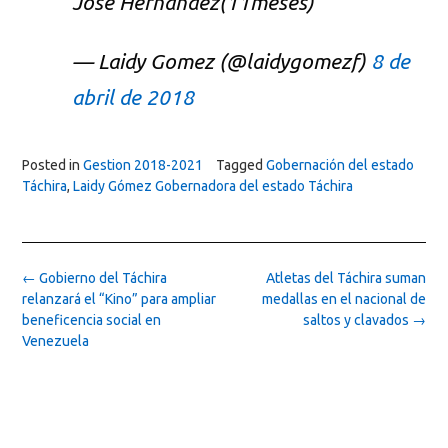
José Hernandez(11meses)
— Laidy Gomez (@laidygomezf)
8 de
abril de 2018
Posted in
Gestion 2018-2021
Tagged
Gobernación del estado
Táchira
,
Laidy Gómez Gobernadora del estado Táchira
Post
←
Gobierno del Táchira
Atletas del Táchira suman
navigation
relanzará el “Kino” para ampliar
medallas en el nacional de
beneficencia social en
saltos y clavados
→
Venezuela