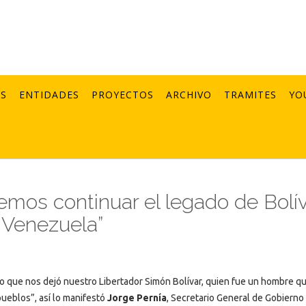
AS
ENTIDADES
PROYECTOS
ARCHIVO
TRAMITES
YO
mos continuar el legado de Bolí
e Venezuela”
 que nos dejó nuestro Libertador Simón Bolívar, quien fue un hombre q
pueblos”, así lo manifestó
Jorge Pernía
, Secretario General de Gobierno