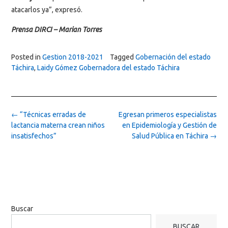
atacarlos ya”, expresó.
Prensa DIRCI – Marian Torres
Posted in
Gestion 2018-2021
Tagged
Gobernación del estado
Táchira
,
Laidy Gómez Gobernadora del estado Táchira
Post
←
“Técnicas erradas de
Egresan primeros especialistas
navigation
lactancia materna crean niños
en Epidemiología y Gestión de
insatisfechos”
Salud Pública en Táchira
→
Buscar
BUSCAR