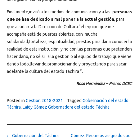
Finalmente,invitó a los medios de comunicación,y a las
personas
que se han dedicado a mal poner a la actual gestión
, para
que acudan a la Dirección de Cultura:“el equipo que me
acompaña está de puertas abiertas, con mucha
solidaridad,fortaleza, espiritualidad, prestos para dar a conocer la
realidad de esta institución, y no con las personas que pretenden
hacer daño, no sé si a la gestión o al equipo de trabajo que viene
dando todo,llevando,promocionando y proyectando para sacar
adelante la cultura del estado Táchira ”.
Rosa Hernández – Prensa DCET.
Posted in
Gestion 2018-2021
Tagged
Gobernación del estado
Táchira
,
Laidy Gómez Gobernadora del estado Táchira
Post
←
Gobernación del Táchira
Gómez: Recursos asignados por