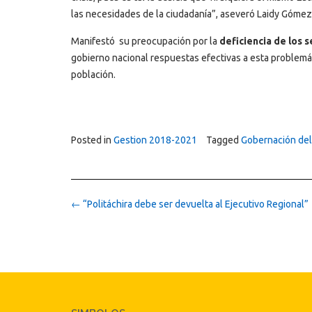
las necesidades de la ciudadanía”, aseveró Laidy Gómez
Manifestó su preocupación por la
deficiencia de los s
gobierno nacional respuestas efectivas a esta problemá
población.
Posted in
Gestion 2018-2021
Tagged
Gobernación del
Post
←
“Politáchira debe ser devuelta al Ejecutivo Regional”
navigation