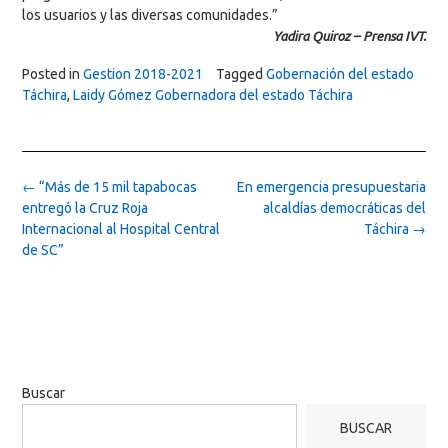
los usuarios y las diversas comunidades.”
Yadira Quiroz – Prensa IVT.
Posted in
Gestion 2018-2021
Tagged
Gobernación del estado
Táchira
,
Laidy Gómez Gobernadora del estado Táchira
Post
←
“Más de 15 mil tapabocas
En emergencia presupuestaria
navigation
entregó la Cruz Roja
alcaldías democráticas del
Internacional al Hospital Central
Táchira
→
de SC”
Buscar
BUSCAR