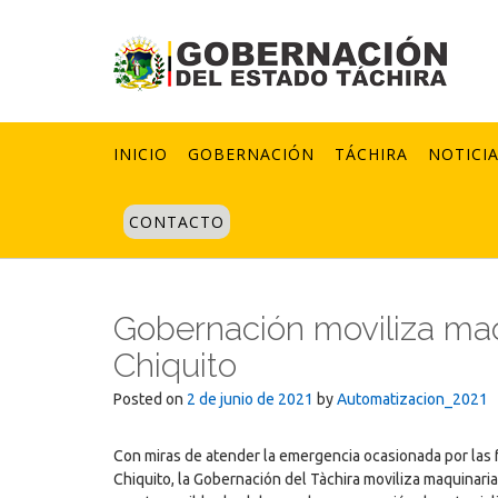
Skip
to
content
INICIO
GOBERNACIÓN
TÁCHIRA
NOTICI
CONTACTO
Gobernación moviliza maqu
Chiquito
Posted on
2 de junio de 2021
by
Automatizacion_2021
Con miras de atender la emergencia ocasionada por las fu
Chiquito, la Gobernación del Tàchira moviliza maquinar