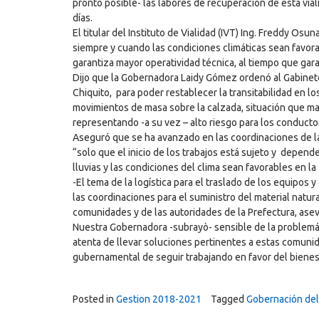
pronto posible- las labores de recuperación de esta via
días.
El titular del Instituto de Vialidad (IVT) Ing. Freddy Osu
siempre y cuando las condiciones climáticas sean favor
garantiza mayor operatividad técnica, al tiempo que gara
Dijo que la Gobernadora Laidy Gómez ordenó al Gabinete 
Chiquito, para poder restablecer la transitabilidad en 
movimientos de masa sobre la calzada, situación que m
representando -a su vez – alto riesgo para los conducto
Aseguró que se ha avanzado en las coordinaciones de la
“solo que el inicio de los trabajos está sujeto y depend
lluvias y las condiciones del clima sean favorables en la
-El tema de la logística para el traslado de los equipos
las coordinaciones para el suministro del material natura
comunidades y de las autoridades de la Prefectura, asev
Nuestra Gobernadora -subrayò- sensible de la problemáti
atenta de llevar soluciones pertinentes a estas comuni
gubernamental de seguir trabajando en favor del bienest
Posted in
Gestion 2018-2021
Tagged
Gobernación del