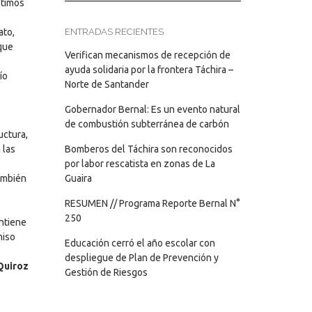
ltimos
iato,
ENTRADAS RECIENTES
 que
Verifican mecanismos de recepción de
ayuda solidaria por la frontera Táchira –
ío
Norte de Santander
Gobernador Bernal: Es un evento natural
de combustión subterránea de carbón
uctura,
 las
Bomberos del Táchira son reconocidos
por labor rescatista en zonas de La
también
Guaira
RESUMEN // Programa Reporte Bernal N°
250
antiene
miso
Educación cerró el año escolar con
despliegue de Plan de Prevención y
Quiroz
Gestión de Riesgos