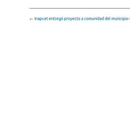
Post
←
Inapcet entregó proyecto a comunidad del municipio
navigation