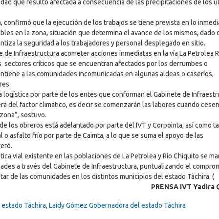
lidad que resultó afectada a consecuencia de las precipitaciones de los ú
na, confirmó que la ejecución de los trabajos se tiene prevista en lo inmed
ables en la zona, situación que determina el avance de los mismos, dado
ntiza la seguridad a los trabajadores y personal desplegado en sitio.
de Infraestructura acometer acciones inmediatas en la vía La Petrolea R
los sectores críticos que se encuentran afectados por los derrumbes o
antiene a las comunidades incomunicadas en algunas aldeas o caseríos,
res.
 logística por parte de los entes que conforman el Gabinete de Infraestr
erá del factor climático, es decir se comenzarán las labores cuando cesen
 zona”, sostuvo.
 y de los obreros está adelantado por parte del IVT y Corpointa, así como 
l o asfalto frío por parte de Caimta, a lo que se suma el apoyo de las
eró.
ca vial existente en las poblaciones de La Petrolea y Río Chiquito se m
dades a través del Gabinete de Infraestructura, puntualizando el compro
ar de las comunidades en los distintos municipios del estado Tàchira. (
PRENSA IVT Yadira 
 estado Táchira
,
Laidy Gómez Gobernadora del estado Táchira