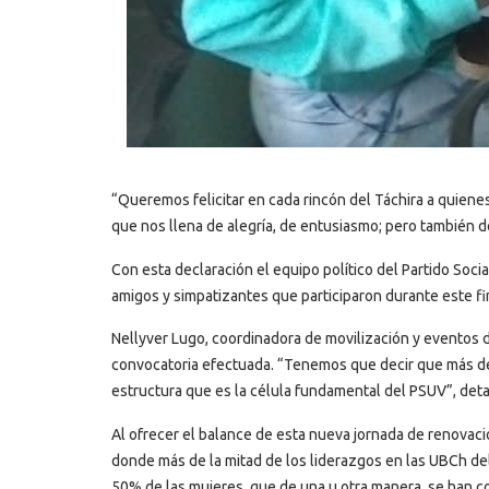
“Queremos felicitar en cada rincón del Táchira a quien
que nos llena de alegría, de entusiasmo; pero también d
Con esta declaración el equipo político del Partido Soci
amigos y simpatizantes que participaron durante este f
Nellyver Lugo, coordinadora de movilización y eventos de
convocatoria efectuada. “Tenemos que decir que más del
estructura que es la célula fundamental del PSUV”, deta
Al ofrecer el balance de esta nueva jornada de renovaci
donde más de la mitad de los liderazgos en las UBCh d
50% de las mujeres, que de una u otra manera, se han con