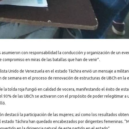
es asumieron con responsabilidad la conducción y organización de un eve
e compromiso en miras de las batallas que han de venir”.
alista Unido de Venezuela en el estado Táchira envió un mensaje a militan
in de semana en el proceso de renovación de estructuras de UBCh en la e
 la tolda roja fungió en calidad de vocera, manifestando el éxito de esta
 93% de las UBCh se activaron con el propósito de poder relegitimar a 
lló.
ón destacó la participación de las mujeres; así como los resultados obte
el estado Táchira han quedado encabezados por dirigentes femeninas. “
vertido en la dirigencia natural de este partido en el estado”.