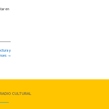
star en
ctura y
enses
→
RADIO CULTURAL