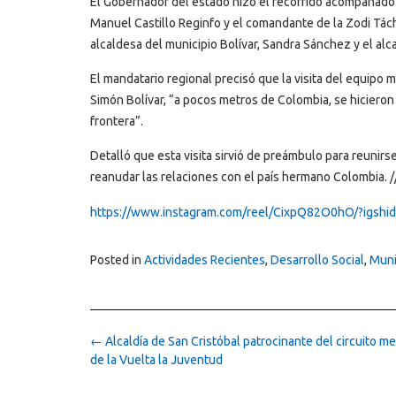
El Gobernador del estado hizo el recorrido acompañado d
Manuel Castillo Reginfo y el comandante de la Zodi Tách
alcaldesa del municipio Bolívar, Sandra Sánchez y el alc
El mandatario regional precisó que la visita del equipo 
Simón Bolívar, “a pocos metros de Colombia, se hicieron e
frontera”.
Detalló que esta visita sirvió de preámbulo para reunirs
reanudar las relaciones con el país hermano Colombia.
https://www.instagram.com/reel/CixpQ82O0hO/?ig
Posted in
Actividades Recientes
,
Desarrollo Social
,
Muni
Post
←
Alcaldía de San Cristóbal patrocinante del circuito m
navigation
de la Vuelta la Juventud