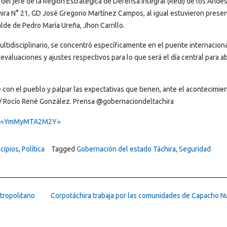
el jefe de la Región Estratégica de Defensa Integral (Redi) de los Andes
ira N° 21, GD José Gregorio Martínez Campos, al igual estuvieron presen
alde de Pedro María Ureña, Jhon Carrillo.
multidisciplinario, se concentró específicamente en el puente internacion
valuaciones y ajustes respectivos para lo que será el día central para abr
e con el pueblo y palpar las expectativas que tienen, ante el acontecimie
 // Rocío René González. Prensa @gobernaciondeltachira
shid=YmMyMTA2M2Y=
cipios
,
Política
Tagged
Gobernación del estado Táchira
,
Seguridad
etropolitano
Corpotáchira trabaja por las comunidades de Capacho 