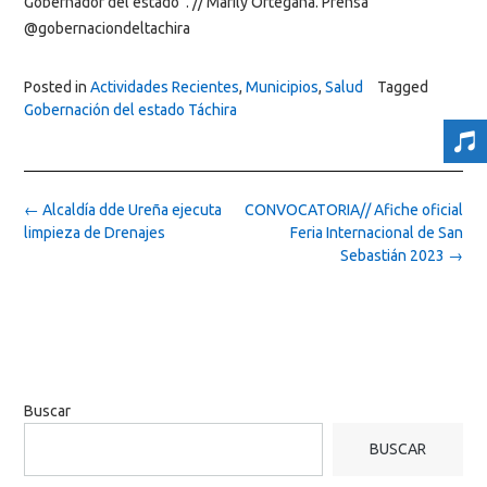
Gobernador del estado”. // Marily Ortegana. Prensa
@gobernaciondeltachira
Posted in
Actividades Recientes
,
Municipios
,
Salud
Tagged
Gobernación del estado Táchira
Post
←
Alcaldía dde Ureña ejecuta
CONVOCATORIA// Afiche oficial
navigation
limpieza de Drenajes
Feria Internacional de San
Sebastián 2023
→
Buscar
BUSCAR