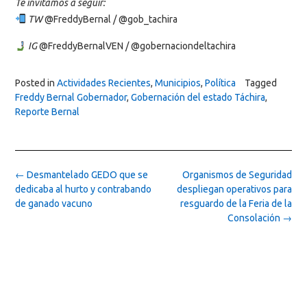
Te invitamos a seguir:
TW
@FreddyBernal / @gob_tachira
IG
@FreddyBernalVEN / @gobernaciondeltachira
Posted in
Actividades Recientes
,
Municipios
,
Política
Tagged
Freddy Bernal Gobernador
,
Gobernación del estado Táchira
,
Reporte Bernal
Post
←
Desmantelado GEDO que se
Organismos de Seguridad
navigation
dedicaba al hurto y contrabando
despliegan operativos para
de ganado vacuno
resguardo de la Feria de la
Consolación
→