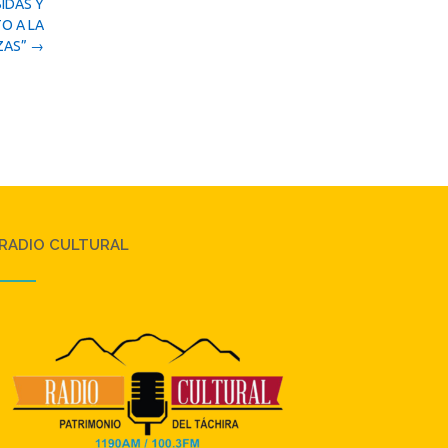
IDAS Y
O A LA
ZAS”
→
RADIO CULTURAL