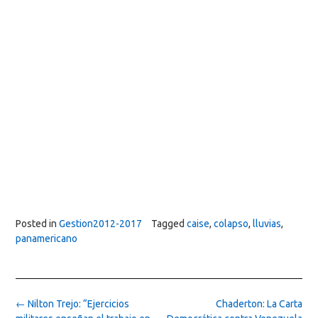
Posted in
Gestion2012-2017
Tagged
caise
,
colapso
,
lluvias
,
panamericano
Post
←
Nilton Trejo: “Ejercicios
Chaderton: La Carta
navigation