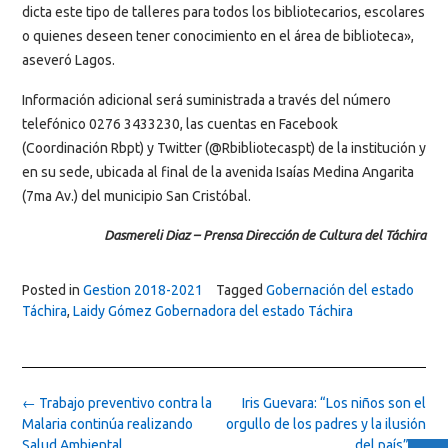
dicta este tipo de talleres para todos los bibliotecarios, escolares
o quienes deseen tener conocimiento en el área de biblioteca»,
aseveró Lagos.
Información adicional será suministrada a través del número
telefónico 0276 3433230, las cuentas en Facebook
(Coordinación Rbpt) y Twitter (@Rbibliotecaspt) de la institución y
en su sede, ubicada al final de la avenida Isaías Medina Angarita
(7ma Av.) del municipio San Cristóbal.
Dasmereli Diaz – Prensa Dirección de Cultura del Táchira
Posted in
Gestion 2018-2021
Tagged
Gobernación del estado
Táchira
,
Laidy Gómez Gobernadora del estado Táchira
Post
←
Trabajo preventivo contra la
Iris Guevara: “Los niños son el
navigation
Malaria continúa realizando
orgullo de los padres y la ilusión
Salud Ambiental
del país”
→