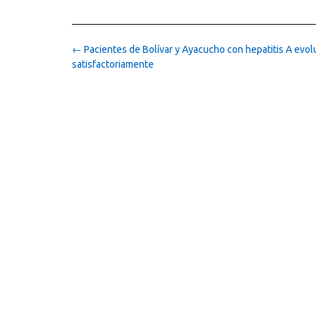
Post
←
Pacientes de Bolívar y Ayacucho con hepatitis A evo
navigation
satisfactoriamente