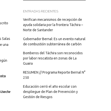
ENTRADAS RECIENTES
Verifican mecanismos de recepción de
scrito
ayuda solidaria por la frontera Táchira –
Norte de Santander
as Salas
Gobernador Bernal: Es un evento natural
de combustión subterránea de carbón
de una
Bomberos del Táchira son reconocidos
por labor rescatista en zonas de La
según
Guaira
RESUMEN // Programa Reporte Bernal N°
anto
250
Educación cerró el año escolar con
despliegue de Plan de Prevención y
l Useche
Gestión de Riesgos