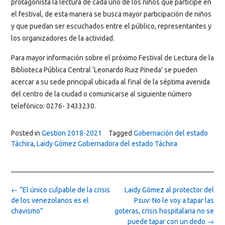
protagonista la lectura de cada uno de los niños que participe en
el festival, de esta manera se busca mayor participación de niños
y que puedan ser escuchados entre el público, representantes y
los organizadores de la actividad.
Para mayor información sobre el próximo Festival de Lectura de la
Biblioteca Pública Central ‘Leonardo Ruiz Pineda’ se pueden
acercar a su sede principal ubicada al final de la séptima avenida
del centro de la ciudad o comunicarse al siguiente número
telefónico: 0276- 3433230.
Posted in
Gestion 2018-2021
Tagged
Gobernación del estado
Táchira
,
Laidy Gómez Gobernadora del estado Táchira
Post
←
“El único culpable de la crisis
Laidy Gómez al protector del
navigation
de los venezolanos es el
Psuv: No le voy a tapar las
chavismo”
goteras, crisis hospitalaria no se
puede tapar con un dedo
→