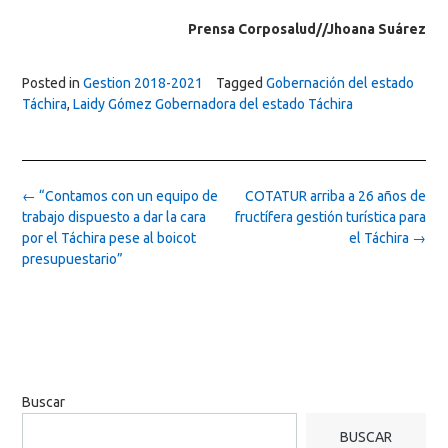
Prensa Corposalud//Jhoana Suárez
Posted in
Gestion 2018-2021
Tagged
Gobernación del estado
Táchira
,
Laidy Gómez Gobernadora del estado Táchira
Post
←
“Contamos con un equipo de
COTATUR arriba a 26 años de
navigation
trabajo dispuesto a dar la cara
fructífera gestión turística para
por el Táchira pese al boicot
el Táchira
→
presupuestario”
Buscar
BUSCAR