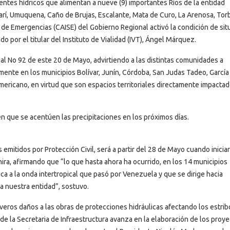
entes hídricos que alimentan a nueve (9) importantes Ríos de la entidad
marí, Umuquena, Caño de Brujas, Escalante, Mata de Curo, La Arenosa, Tor
de Emergencias (CAISE) del Gobierno Regional activó la condición de sit
o por el titular del Instituto de Vialidad (IVT), Ángel Márquez.
al No 92 de este 20 de Mayo, advirtiendo a las distintas comunidades a
mente en los municipios Bolívar, Junín, Córdoba, San Judas Tadeo, García
mericano, en virtud que son espacios territoriales directamente impacta
en que se acentúen las precipitaciones en los próximos días.
mitidos por Protección Civil, será a partir del 28 de Mayo cuando iniciar
ira, afirmando que “lo que hasta ahora ha ocurrido, en los 14 municipios
a a la onda intertropical que pasó por Venezuela y que se dirige hacia
a nuestra entidad”, sostuvo.
veros daños a las obras de protecciones hidráulicas afectando los estrib
l de la Secretaria de Infraestructura avanza en la elaboración de los proy