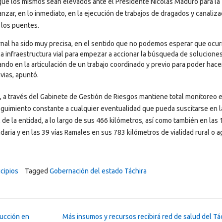
s que los mismos sean elevados ante el Presidente Nicolás Maduro para la
nzar, en lo inmediato, en la ejecución de trabajos de dragados y canaliza
e los puentes.
nal ha sido muy precisa, en el sentido que no podemos esperar que ocur
 infraestructura vial para empezar a accionar la búsqueda de soluciones
ndo en la articulación de un trabajo coordinado y previo para poder hace
vias, apuntó.
, a través del Gabinete de Gestión de Riesgos mantiene total monitoreo e
eguimiento constante a cualquier eventualidad que pueda suscitarse en l
 de la entidad, a lo largo de sus 466 kilómetros, así como también en las 
ria y en las 39 vías Ramales en sus 783 kilómetros de vialidad rural o ag
cipios
Tagged
Gobernación del estado Táchira
ducción en
Más insumos y recursos recibirá red de salud del Tá