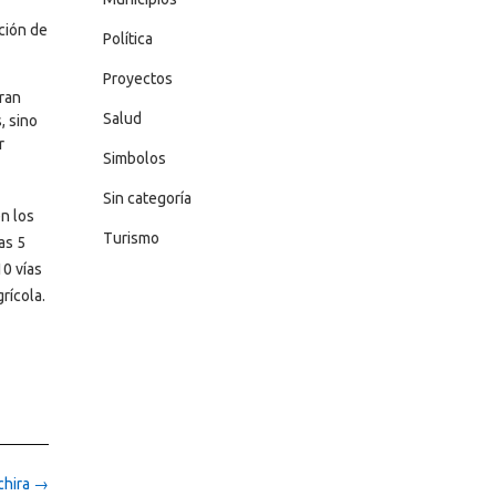
ción de
Política
Proyectos
ran
Salud
, sino
r
Simbolos
Sin categoría
n los
Turismo
as 5
10 vías
rícola.
chira
→