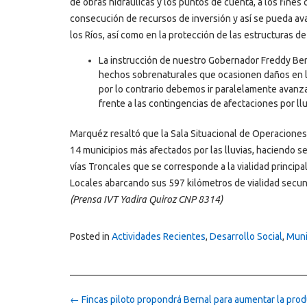
de obras hidráulicas y los puntos de cuenta, a los fine
consecución de recursos de inversión y así se pueda ava
los Ríos, así como en la protección de las estructuras d
La instrucción de nuestro Gobernador Freddy Ber
hechos sobrenaturales que ocasionen daños en la
por lo contrario debemos ir paralelamente avanza
frente a las contingencias de afectaciones por llu
Marquéz resaltó que la Sala Situacional de Operaciones
14 municipios más afectados por las lluvias, haciendo s
vías Troncales que se corresponde a la vialidad principal
Locales abarcando sus 597 kilómetros de vialidad secunda
(Prensa IVT Yadira Quiroz CNP 8314)
Posted in
Actividades Recientes
,
Desarrollo Social
,
Muni
Post
←
Fincas piloto propondrá Bernal para aumentar la pro