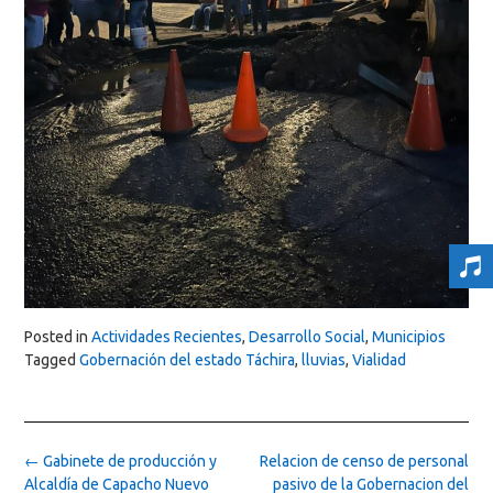
Posted in
Actividades Recientes
,
Desarrollo Social
,
Municipios
Tagged
Gobernación del estado Táchira
,
lluvias
,
Vialidad
Post
←
Gabinete de producción y
Relacion de censo de personal
navigation
Alcaldía de Capacho Nuevo
pasivo de la Gobernacion del