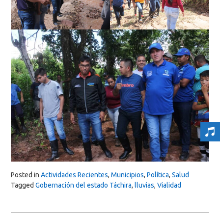
Posted in
Actividades Recientes
,
Municipios
,
Política
,
Salud
Tagged
Gobernación del estado Táchira
,
lluvias
,
Vialidad