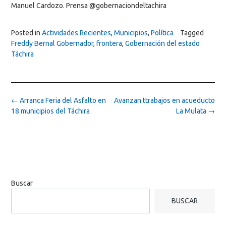
Manuel Cardozo. Prensa @gobernaciondeltachira
Posted in
Actividades Recientes
,
Municipios
,
Política
Tagged
Freddy Bernal Gobernador
,
frontera
,
Gobernación del estado
Táchira
Post
←
Arranca Feria del Asfalto en
Avanzan ttrabajos en acueducto
navigation
18 municipios del Táchira
La Mulata
→
Buscar
BUSCAR