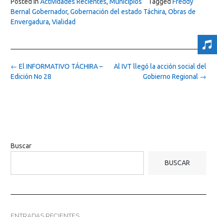
Posted in
Actividades Recientes
,
Municipios
Tagged
Freddy
Bernal Gobernador
,
Gobernación del estado Táchira
,
Obras de
Envergadura
,
Vialidad
Post
←
El INFORMATIVO TÁCHIRA –
Al IVT llegó la acción social del
navigation
Edición No 28
Gobierno Regional
→
Buscar
BUSCAR
ENTRADAS RECIENTES